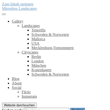
Zum Inhalt springen
Mirrorless Landscapes
Gallery
Landscapes
Teneriffa
Schweden & Norwegen
Mallorca
USA
Mecklenburg-Vorpommern
Cityscapes
Berlin
London
München
Kopenhagen
Schweden & Norwegen
Blog
About
Social
Flickr
Instagram
Website durchsuchen