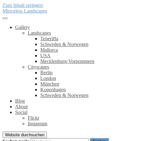
Zum Inhalt springen
Mirrorless Landscapes
Gallery
Landscapes
Teneriffa
Schweden & Norwegen
Mallorca
USA
Mecklenburg-Vorpommern
Cityscapes
Berlin
London
München
Kopenhagen
Schweden & Norwegen
Blog
About
Social
Flickr
Instagram
Website durchsuchen