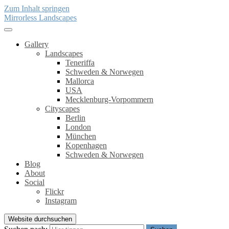
Zum Inhalt springen
Mirrorless Landscapes
Gallery
Landscapes
Teneriffa
Schweden & Norwegen
Mallorca
USA
Mecklenburg-Vorpommern
Cityscapes
Berlin
London
München
Kopenhagen
Schweden & Norwegen
Blog
About
Social
Flickr
Instagram
Website durchsuchen