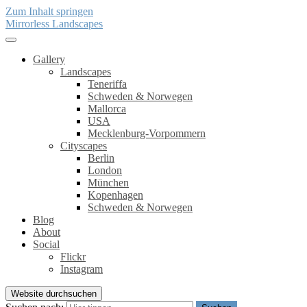
Zum Inhalt springen
Mirrorless Landscapes
Gallery
Landscapes
Teneriffa
Schweden & Norwegen
Mallorca
USA
Mecklenburg-Vorpommern
Cityscapes
Berlin
London
München
Kopenhagen
Schweden & Norwegen
Blog
About
Social
Flickr
Instagram
Website durchsuchen