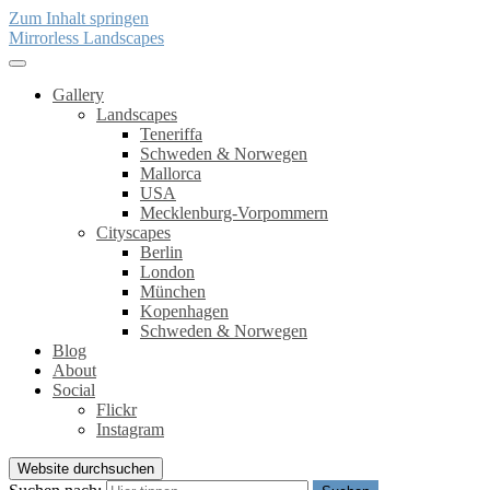
Zum Inhalt springen
Mirrorless Landscapes
Gallery
Landscapes
Teneriffa
Schweden & Norwegen
Mallorca
USA
Mecklenburg-Vorpommern
Cityscapes
Berlin
London
München
Kopenhagen
Schweden & Norwegen
Blog
About
Social
Flickr
Instagram
Website durchsuchen