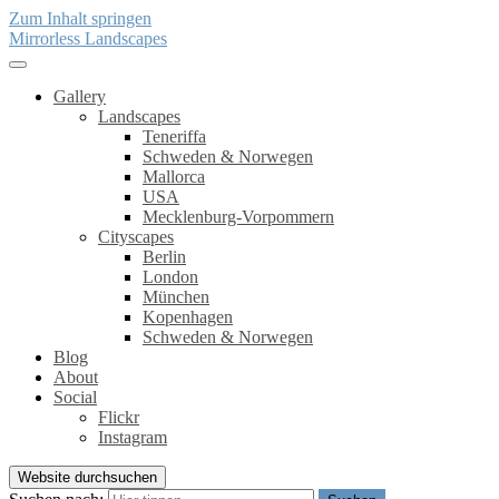
Zum Inhalt springen
Mirrorless Landscapes
Gallery
Landscapes
Teneriffa
Schweden & Norwegen
Mallorca
USA
Mecklenburg-Vorpommern
Cityscapes
Berlin
London
München
Kopenhagen
Schweden & Norwegen
Blog
About
Social
Flickr
Instagram
Website durchsuchen