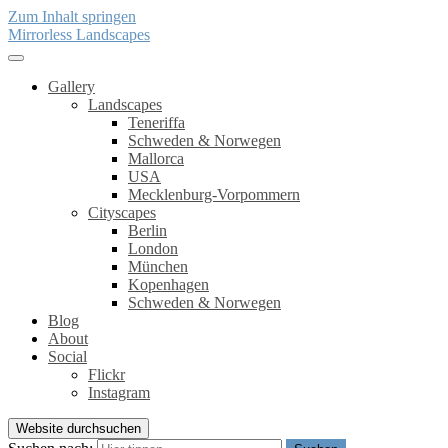
Zum Inhalt springen
Mirrorless Landscapes
Gallery
Landscapes
Teneriffa
Schweden & Norwegen
Mallorca
USA
Mecklenburg-Vorpommern
Cityscapes
Berlin
London
München
Kopenhagen
Schweden & Norwegen
Blog
About
Social
Flickr
Instagram
Website durchsuchen