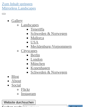
Zum Inhalt springen
Mirrorless Landscapes
Gallery
Landscapes
Teneriffa
Schweden & Norwegen
Mallorca
USA
Mecklenburg-Vorpommern
Cityscapes
Berlin
London
München
Kopenhagen
Schweden & Norwegen
Blog
About
Social
Flickr
Instagram
Website durchsuchen