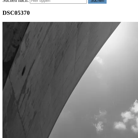
Suchen nach:
Suchen
DSC05370