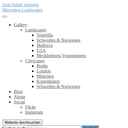
Zum Inhalt springen
Mirrorless Landscapes
Gallery
Landscapes
Teneriffa
Schweden & Norwegen
Mallorca
USA
Mecklenburg-Vorpommern
Cityscapes
Berlin
London
München
Kopenhagen
Schweden & Norwegen
Blog
About
Social
Flickr
Instagram
Website durchsuchen