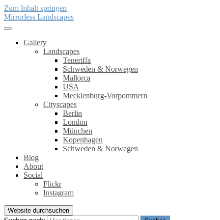
Zum Inhalt springen
Mirrorless Landscapes
Gallery
Landscapes
Teneriffa
Schweden & Norwegen
Mallorca
USA
Mecklenburg-Vorpommern
Cityscapes
Berlin
London
München
Kopenhagen
Schweden & Norwegen
Blog
About
Social
Flickr
Instagram
Website durchsuchen