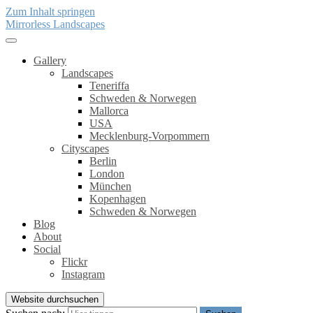
Zum Inhalt springen
Mirrorless Landscapes
Gallery
Landscapes
Teneriffa
Schweden & Norwegen
Mallorca
USA
Mecklenburg-Vorpommern
Cityscapes
Berlin
London
München
Kopenhagen
Schweden & Norwegen
Blog
About
Social
Flickr
Instagram
Website durchsuchen