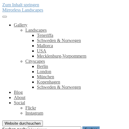
Zum Inhalt springen
Mirrorless Landscapes
Gallery
Landscapes
Teneriffa
Schweden & Norwegen
Mallorca
USA
Mecklenburg-Vorpommern
Cityscapes
Berlin
London
München
Kopenhagen
Schweden & Norwegen
Blog
About
Social
Flickr
Instagram
Website durchsuchen