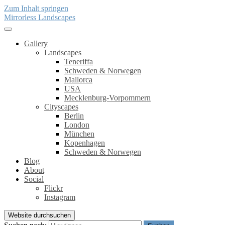
Zum Inhalt springen
Mirrorless Landscapes
Gallery
Landscapes
Teneriffa
Schweden & Norwegen
Mallorca
USA
Mecklenburg-Vorpommern
Cityscapes
Berlin
London
München
Kopenhagen
Schweden & Norwegen
Blog
About
Social
Flickr
Instagram
Website durchsuchen