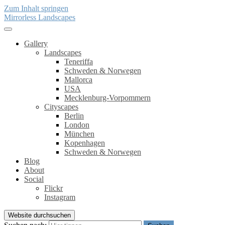
Zum Inhalt springen
Mirrorless Landscapes
Gallery
Landscapes
Teneriffa
Schweden & Norwegen
Mallorca
USA
Mecklenburg-Vorpommern
Cityscapes
Berlin
London
München
Kopenhagen
Schweden & Norwegen
Blog
About
Social
Flickr
Instagram
Website durchsuchen