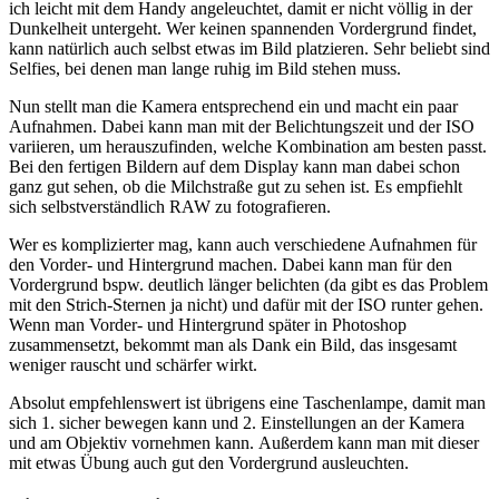
ich leicht mit dem Handy angeleuchtet, damit er nicht völlig in der
Dunkelheit untergeht. Wer keinen spannenden Vordergrund findet,
kann natürlich auch selbst etwas im Bild platzieren. Sehr beliebt sind
Selfies, bei denen man lange ruhig im Bild stehen muss.
Nun stellt man die Kamera entsprechend ein und macht ein paar
Aufnahmen. Dabei kann man mit der Belichtungszeit und der ISO
variieren, um herauszufinden, welche Kombination am besten passt.
Bei den fertigen Bildern auf dem Display kann man dabei schon
ganz gut sehen, ob die Milchstraße gut zu sehen ist. Es empfiehlt
sich selbstverständlich RAW zu fotografieren.
Wer es komplizierter mag, kann auch verschiedene Aufnahmen für
den Vorder- und Hintergrund machen. Dabei kann man für den
Vordergrund bspw. deutlich länger belichten (da gibt es das Problem
mit den Strich-Sternen ja nicht) und dafür mit der ISO runter gehen.
Wenn man Vorder- und Hintergrund später in Photoshop
zusammensetzt, bekommt man als Dank ein Bild, das insgesamt
weniger rauscht und schärfer wirkt.
Absolut empfehlenswert ist übrigens eine Taschenlampe, damit man
sich 1. sicher bewegen kann und 2. Einstellungen an der Kamera
und am Objektiv vornehmen kann. Außerdem kann man mit dieser
mit etwas Übung auch gut den Vordergrund ausleuchten.