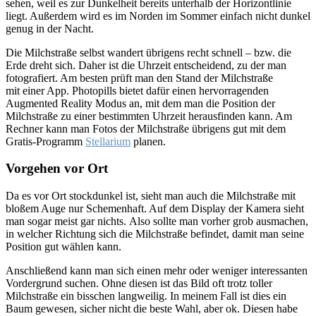
sehen, weil es zur Dunkelheit bereits unterhalb der Horizontlinie
liegt. Außerdem wird es im Norden im Sommer einfach nicht dunkel
genug in der Nacht.
Die Milchstraße selbst wandert übrigens recht schnell – bzw. die
Erde dreht sich. Daher ist die Uhrzeit entscheidend, zu der man
fotografiert. Am besten prüft man den Stand der Milchstraße
mit einer App. Photopills bietet dafür einen hervorragenden
Augmented Reality Modus an, mit dem man die Position der
Milchstraße zu einer bestimmten Uhrzeit herausfinden kann. Am
Rechner kann man Fotos der Milchstraße übrigens gut mit dem
Gratis-Programm
Stellarium
planen.
Vorgehen vor Ort
Da es vor Ort stockdunkel ist, sieht man auch die Milchstraße mit
bloßem Auge nur Schemenhaft. Auf dem Display der Kamera sieht
man sogar meist gar nichts. Also sollte man vorher grob ausmachen,
in welcher Richtung sich die Milchstraße befindet, damit man seine
Position gut wählen kann.
Anschließend kann man sich einen mehr oder weniger interessanten
Vordergrund suchen. Ohne diesen ist das Bild oft trotz toller
Milchstraße ein bisschen langweilig. In meinem Fall ist dies ein
Baum gewesen, sicher nicht die beste Wahl, aber ok. Diesen habe