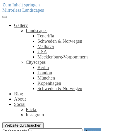
Zum Inhalt springen
Mirrorless Landscapes
Gallery
Landscapes
Teneriffa
Schweden & Norwegen
Mallorca
USA
Mecklenburg-Vorpommern
Cityscapes
Berlin
London
München
Kopenhagen
Schweden & Norwegen
Blog
About
Social
Flickr
Instagram
Website durchsuchen